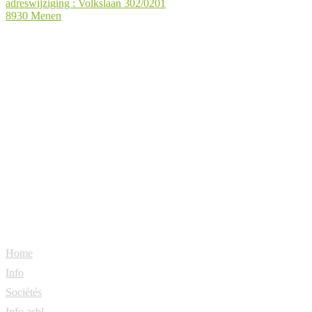
adreswijziging : Volkslaan 302/0201
8930 Menen
Crédit Logement Social
Home
Info
Sociétés
Info asbl